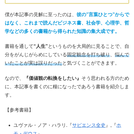
僕が本記事の見解に至ったのは、
彼の”言葉ひとつ”からで
はなく、これまで読んだビジネス書、社会学、心理学、哲
学などの多くの書籍から得られた知識の集大成です。
書籍を通して
“人生”
というものを大局的に見ることで、自
分をがんじがらめにしている
固定観念を打ち破り
、
悩んで
いたことが実は誤りだった
と気づくことができます。
なので、
『価値観の転換をしたい』
そう思われる方のため
に、本記事を書くのに糧になったであろう書籍を紹介しま
す。
【参考書籍】
ユヴァル・ノア・ハラリ.『
サピエンス全史
』,『
ホ
モ・デウス
』