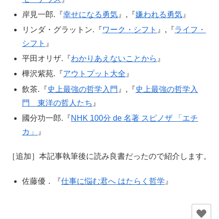
岸見一郎.『
幸せになる勇気
』,『
嫌われる勇気
』
リンダ・グラットン.『
ワーク・シフト
』,『
ライフ・
シフト
』
平田オリザ.『
わかりあえないことから
』
樺沢紫苑.『
アウトプット大全
』
飲茶.『
史上最強の哲学入門
』,『
史上最強の哲学入
門 東洋の哲人たち
』
國分功一郎.『
NHK 100分 de 名著 スピノザ 「エチ
カ」
』
［追加］本記事執筆後に読み良書だったので紹介します。
佐藤優．『
仕事に悩む君へ はたらく哲学
』