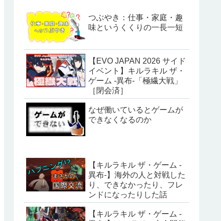
つぶやき：仕事・家庭・趣
味というくくりの一長一短
【EVO JAPAN 2026 サイド
イベント】キルラキル ザ・
ゲーム -異布-「極繊大戦」
［閉会済］
なぜ働いているとゲームが
できなくなるのか
【キルラキル ザ・ゲーム -
異布-】海外の人と対戦した
り、できなかったり、フレ
ンドになったりした話
【キルラキル ザ・ゲーム -