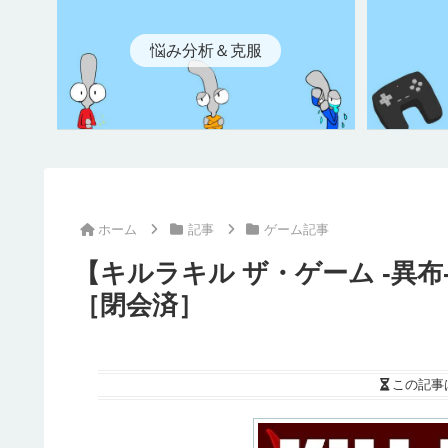
悩み分析＆克服
ホーム
記事
ゲーム記事
【キルラキル ザ・ゲーム -異
［閉会済］
この記事