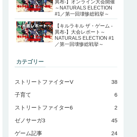
異布-】オンライン大会開催
～NATURALS ELECTION
#1／第一回壊惨総戦挙～
【キルラキル ザ・ゲーム -
異布-】大会レポート～
NATURALS ELECTION #1
／第一回壊惨総戦挙～
カテゴリー
ストリートファイターV
38
子育て
6
ストリートファイター6
2
ゼノサーガ3
45
ゲーム記事
24