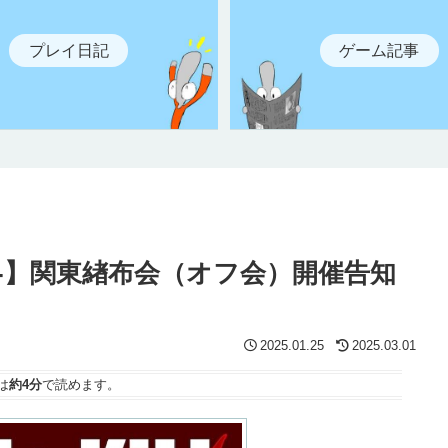
プレイ日記
ゲーム記事
布-】関東緖布会（オフ会）開催告知
2025.01.25
2025.03.01
は
約4分
で読めます。