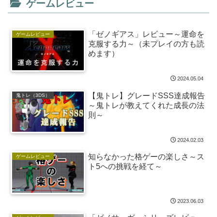
ゲームレビュー
「ゼノギアス」レビュー～運命を
ゲームレビュー
克服する力～（未プレイの方も読
めます）
2024.05.04
【鬼トレ】グレードSSS達成報告
鬼トレ（3DS）
～鬼トレが教えてくれた成長の法
則～
2024.02.03
知らなかった格ゲーの楽しさ～ス
ゲームレビュー
ト5への挑戦を経て～
2023.06.03