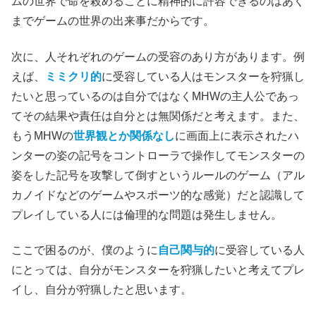
ムの世界で命を殺めることに精神的に許容できるのはあく
までゲームの世界の出来事だからです。
次に、人それぞれのゲームの受容のあり方があります。例
えば、
ミミクリ的
に受容している人はモンスターを狩猟し
たいと思っているのは自分ではなくMHWの主人公であっ
てその結果や責任は自分とは無関係だと考えます。また、
もうMHWの
世界観とか関係なし
に画面上に表示されたハ
ンターの姿の記号をコントローラで操作してモンスターの
姿をした記号を攻撃して倒すというルールのゲーム（アル
カノイドなどのゲームやスポーツ的な感覚）だと認識して
プレイしている人には倫理的な問題は発生しません。
ここで困るのが、僕のように
自己関与的
に受容している人
にとっては、自分がモンスターを狩猟したいと考えてプレ
イし、自分が狩猟したと思います。