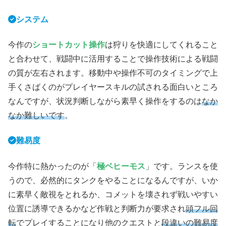
システム
今作の
ショートカット操作
は狩りを快適にしてくれること
と合わせて、戦闘中に活用することで操作技術による戦闘
の質が左右されます。移動中や操作不可のタイミングで上
手くさばくのがプレイヤースキルの試される面白いところ
なんですが、状況判断しながら素早く操作をするのは
なか
なか難しいです
。
難易度
今作特に熱かったのが「
極ベヒーモス
」です。ランスを使
うので、必然的にタンクをやることになるんですが、いか
に素早く敵視をとれるか、コメットを壊されず戦いやすい
位置に誘導できるかなど作戦と判断力が要求され
頭フル回
転
でプレイすることになり他のクエストと
段違いの難易度