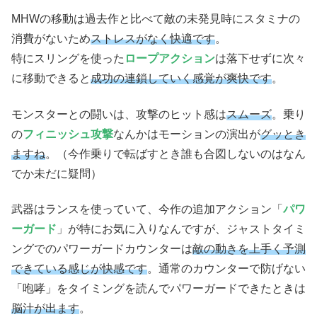
MHWの移動は過去作と比べて敵の未発見時にスタミナの
消費がないため
ストレスがなく快適です
。
特にスリングを使った
ロープアクション
は落下せずに次々
に移動できると
成功の連鎖していく感覚が爽快です
。
モンスターとの闘いは、攻撃のヒット感は
スムーズ
。乗り
の
フィニッシュ攻撃
なんかはモーションの演出が
グッとき
ますね
。（今作乗りで転ばすとき誰も合図しないのはなん
でか未だに疑問）
武器はランスを使っていて、今作の追加アクション「
パワ
ーガード
」が特にお気に入りなんですが、ジャストタイミ
ングでのパワーガードカウンターは
敵の動きを上手く予測
できている感じが快感です
。通常のカウンターで防げない
「咆哮」をタイミングを読んでパワーガードできたときは
脳汁が出ます
。