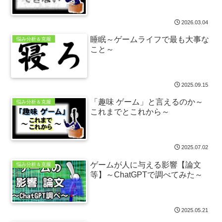
2026.03.04
睡眠～ゲームライフで最も大事な
悩み分析＆克服
こと～
2025.09.15
「趣味 ゲーム」と言えるのか～
悩み分析＆克服
これまでとこれから～
2025.07.02
ゲームが人に与える影響【論文
悩み分析＆克服
等】～ChatGPTで調べてみた～
2025.05.21