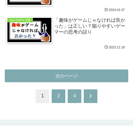
2024.01.07
「趣味がゲームじゃなければ良か
悩み分析＆克服
った」は正しい？陥りやすいゲー
マーの思考の誤り
2023.12.18
次のページ
次
1
2
4
へ