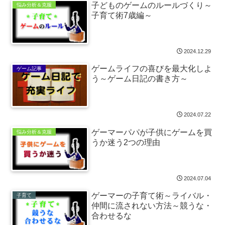
子どものゲームのルールづくり～
悩み分析＆克服
子育て術7歳編～
2024.12.29
ゲームライフの喜びを最大化しよ
ゲーム記事
う～ゲーム日記の書き方～
2024.07.22
ゲーマーパパが子供にゲームを買
悩み分析＆克服
うか迷う2つの理由
2024.07.04
ゲーマーの子育て術～ライバル・
子育て
仲間に流されない方法～競うな・
合わせるな