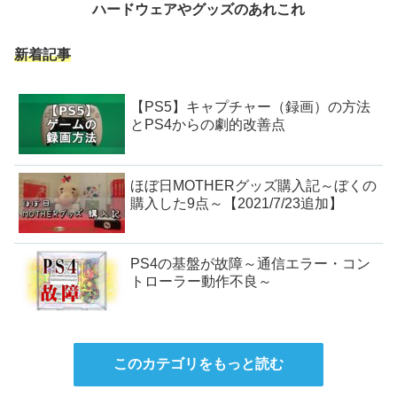
ハードウェアやグッズのあれこれ
新着記事
【PS5】キャプチャー（録画）の方法
とPS4からの劇的改善点
ほぼ日MOTHERグッズ購入記～ぼくの
購入した9点～【2021/7/23追加】
PS4の基盤が故障～通信エラー・コン
トローラー動作不良～
このカテゴリをもっと読む