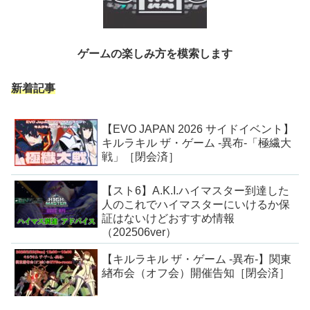
ゲームの楽しみ方を模索します
新着記事
【EVO JAPAN 2026 サイドイベント】
キルラキル ザ・ゲーム -異布-「極繊大
戦」［閉会済］
【スト6】A.K.I.ハイマスター到達した
人のこれでハイマスターにいけるか保
証はないけどおすすめ情報
（202506ver）
【キルラキル ザ・ゲーム -異布-】関東
緖布会（オフ会）開催告知［閉会済］