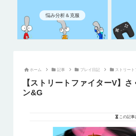
悩み分析＆克服
ホーム
記事
プレイ日記
ストリート
【ストリートファイターV】さく
ン&G
この記事