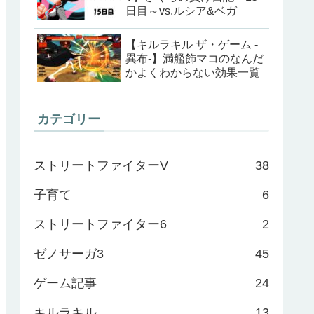
日目～vs.ルシア&ベガ
【キルラキル ザ・ゲーム -
異布-】満艦飾マコのなんだ
かよくわからない効果一覧
カテゴリー
ストリートファイターV
38
子育て
6
ストリートファイター6
2
ゼノサーガ3
45
ゲーム記事
24
キルラキル
13