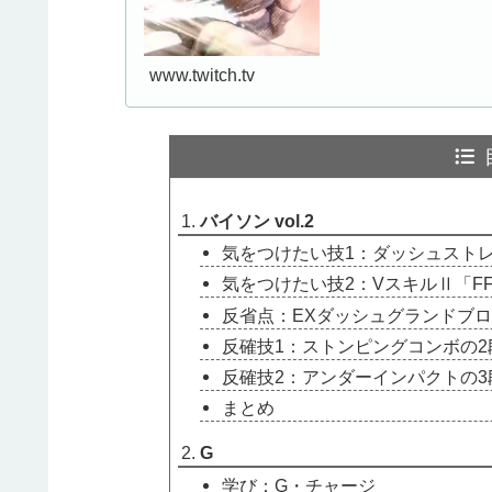
www.twitch.tv
バイソン vol.2
気をつけたい技1：ダッシュスト
気をつけたい技2：VスキルⅡ「FF
反省点：EXダッシュグランドブ
反確技1：ストンピングコンボの2
反確技2：アンダーインパクトの3
まとめ
G
学び：G・チャージ