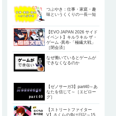
つぶやき：仕事・家庭・趣
味というくくりの一長一短
【EVO JAPAN 2026 サイド
イベント】キルラキル ザ・
ゲーム -異布-「極繊大戦」
［閉会済］
なぜ働いているとゲームが
できなくなるのか
【ゼノサーガ3】part40～あ
なたを信じて～［エピロー
グ］
【ストリートファイター
V】さくらの負け日記～15