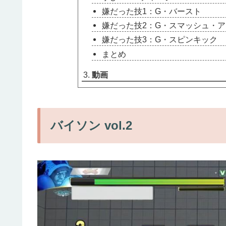
嫌だった技1：G・バースト
嫌だった技2：G・スマッシュ・
嫌だった技3：G・スピンキック
まとめ
動画
バイソン vol.2