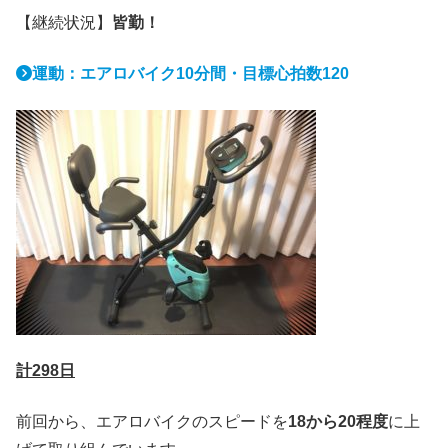
【継続状況】
皆勤！
運動：エアロバイク10分間・目標心拍数120
計298日
前回から、エアロバイクのスピードを
18から
20程度
に上