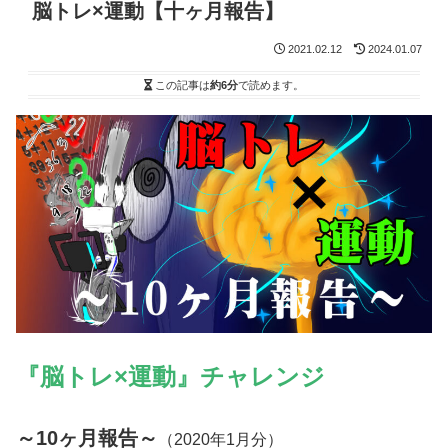
脳トレ×運動【十ヶ月報告】
2021.02.12
2024.01.07
この記事は
約6分
で読めます。
『脳トレ×運動』チャレンジ
～10ヶ月報告～
（2020年1月分）