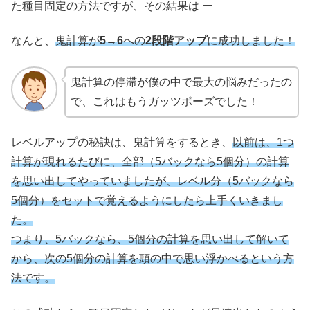
た種目固定の方法ですが、その結果は ー
なんと、
鬼計算が
5→6
への
2段階アップ
に成功しました！
鬼計算の停滞が僕の中で最大の悩みだったの
で、これはもうガッツポーズでした！
レベルアップの秘訣は、鬼計算をするとき、
以前は、1つ
計算が現れるたびに、全部（5バックなら5個分）の計算
を思い出してやっていましたが、レベル分（5バックなら
5個分）をセットで覚えるようにしたら上手くいきまし
た。
つまり、5バックなら、5個分の計算を思い出して解いて
から、次の5個分の計算を頭の中で思い浮かべるという方
法です。