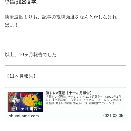
記録は
629文字
。
執筆速度よりも、記事の投稿頻度をなんとかしなけれ
ば…！
以上、10ヶ月報告でした！
【11ヶ月報告】
脳トレ×運動【十一ヶ月報告】
『脳トレ×運動』チャレンジ～11ヶ月報告～（2020年2月
分）【企画詳細】【2月のトピックス】 チャレンジ継続は
絶好調 鬼トレの種目固定が一巡 全体的にワンランクアッ
プしたい！運動×脳トレ～継続記録～【継続状況】こんな
に毎月皆勤できる、自分...
2021.03.05
shumi-ame.com