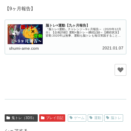
【9ヶ月報告】
脳トレ×運動【九ヶ月報告】
『脳トレ×運動』チャレンジ～9ヶ月報告～（2020年12月
分）【企画詳細】運動×脳トレ～継続記録～【継続状況】
皆勤 2020年は無事、運動も脳トレも毎日実践することが
できました！（正確に言えば、日数分実践できました。）
これも温かく見守ってい...
2021.01.07
shumi-ame.com
鬼トレ（3DS）
プレイ日記
ゲーム
運動
脳トレ
シェアする