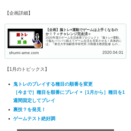
【企画詳細】
【企画】脳トレ×運動でゲームは上手くなるの
か！？＜チャレンジ完走済＞
2020年度のゲーム生活改善プロジェクト「脳トレ×運動」
で脳をバリバリ鍛えてゲーム生活を充実させる！具体的に
は、『東北大学加齢医学研究所 川島隆太教授監修 ものす
ごく脳を鍛える5分間の鬼トレーニング』（鬼トレ）いわ
ゆる「脳トレ」とと『フィッ...
2020.04.01
shumi-ame.com
【1月のトピックス】
鬼トレのプレイする種目の順番を変更
［今まで］種目を順番にプレイ ⇨［1月から］種目を1
週間固定してプレイ
裏技？を発見！
ゲームテスト絶好調