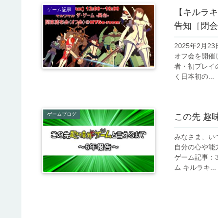
ゲーム記事
【キルラキ
告知［閉会
2025年2月
オフ会を開催
者・初プレイ
く日本初の...
ゲームブログ
この先 趣
みなさま、い
自分の心や能
ゲーム記事：3
ム キルラキ...