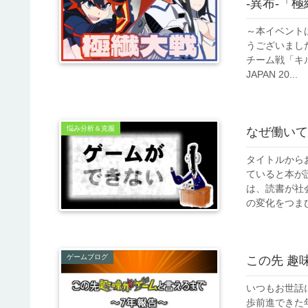
-異布-「
～本イベント
うございまし
チーム戦「キル
JAPAN 20...
悩み分析＆克服
なぜ働いて
タイトルから
ていると本が
は、読書が社
の変化をつまび
ゲームブログ
この先 趣
いつもお世話に
歩前進できた