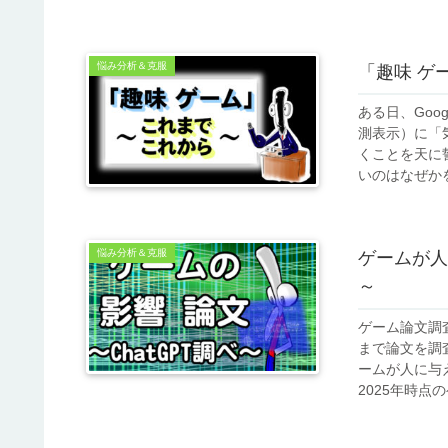
悩み分析＆克服
「趣味 ゲ
ある日、Go
測表示）に「
くことを天に
いのはなぜかを
悩み分析＆克服
ゲームが人
～
ゲーム論文調
まで論文を調査
ームが人に与
2025年時点の