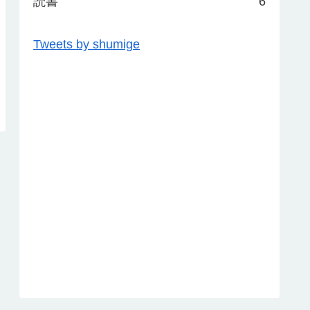
読書
6
Tweets by shumige