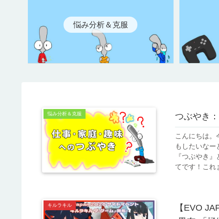
悩み分析＆克服
悩み分析＆克服
つぶやき：
こんにちは。
もしたいなー
『つぶやき』
てです！これま
キルラキル
【EVO J