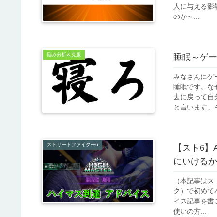
人に与える影響
のか～...
悩み分析＆克服
睡眠～ゲー
みなさんにゲ
睡眠です。な
去に戻って自
と言います。そ
ストリートファイター6
【スト6】
にいけるか
（本記事はスト
ク）で初めて
イス記事を書
使いの方...