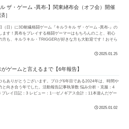
ル ザ・ゲーム -異布-】関東緖布会（オフ会）開催
済］
23日（日）に3D耐繊格闘ゲーム『キルラキル ザ・ゲーム -異布-』の
します！異布をプレイする格闘ゲーマーはもちろんのこと、初心
の方も、キルラキル・TRIGGERが好きな方も大歓迎です！おそら
2025.01.25
味がゲームと言えるまで【6年報告】
つもありがとうございます。ブログ6年目である2024年は、時間や
力と向き合う年でした。活動報告記事執筆数 悩み分析・克服：4
 プレイ日記：3 レビュー：1⋯ゼノギアス合計：11本遊んだゲー
2025.01.02