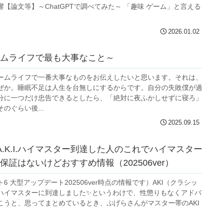
【論文等】～ChatGPTで調べてみた～ 「趣味 ゲーム」と言える
2026.01.02
ムライフで最も大事なこと～
ームライフで一番大事なものをお伝えしたいと思います。それは、
ぜか。睡眠不足は人生を台無しにするからです。自分の失敗僕が過
分に一つだけ忠告できるとしたら、「絶対に夜ふかしせずに寝ろ」
のぐらい後...
2025.09.15
A.K.I.ハイマスター到達した人のこれでハイマスター
保証はないけどおすすめ情報（202506ver）
6 大型アップデート202506ver時点の情報です）AKI（クラシッ
ハイマスターに到達しました✨️というわけで、性懲りもなくアドバ
こうと、思ってまとめているとき、ぷげらさんがマスター帯のAKI