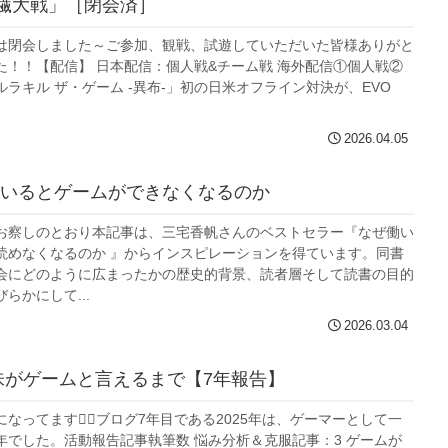
極繊大戦」［閉会済］
は閉会しました～ご参加、観戦、試遊していただいた皆様ありがと
た！！【配信】 日本配信：個人戦&チーム戦 海外配信①個人戦②
ラキル ザ・ゲーム -異布-」初の日米オフライン対決が、EVO
2026.04.05
いるとゲームができなくなるのか
お察しのとおり本記事は、三宅香帆さんのベストセラー『なぜ働い
読めなくなるのか 』からインスピレーションを得ています。同書
会にどのように広まったかの歴史的背景、読者層そして読書の目的
らかにして...
2026.03.04
味がゲームと言えるまで【7年報告】
なってます🙇‍♂️ブログ7年目である2025年は、ゲーマーとして一
年でした。活動報告記事執筆数 悩み分析＆克服記事：3 ゲームが