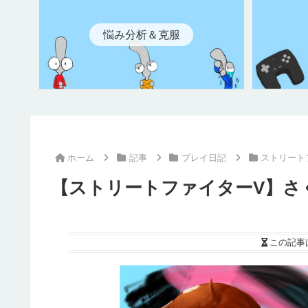
悩み分析＆克服
ホーム
記事
プレイ日記
ストリート
【ストリートファイターV】さ
この記事