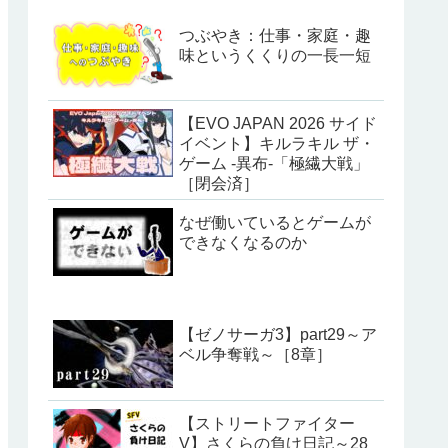
つぶやき：仕事・家庭・趣
味というくくりの一長一短
【EVO JAPAN 2026 サイド
イベント】キルラキル ザ・
ゲーム -異布-「極繊大戦」
［閉会済］
なぜ働いているとゲームが
できなくなるのか
【ゼノサーガ3】part29～ア
ベル争奪戦～［8章］
【ストリートファイター
V】さくらの負け日記～28