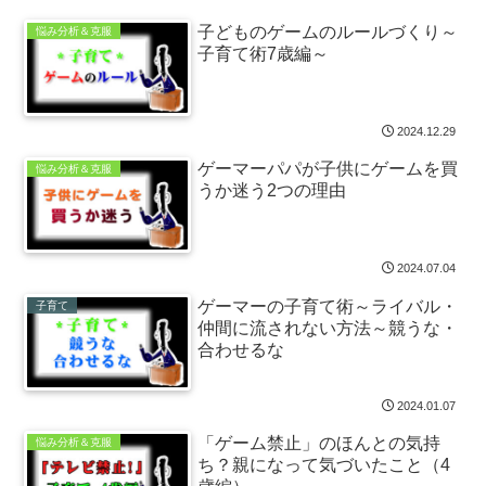
子どものゲームのルールづくり～
悩み分析＆克服
子育て術7歳編～
2024.12.29
ゲーマーパパが子供にゲームを買
悩み分析＆克服
うか迷う2つの理由
2024.07.04
ゲーマーの子育て術～ライバル・
子育て
仲間に流されない方法～競うな・
合わせるな
2024.01.07
「ゲーム禁止」のほんとの気持
悩み分析＆克服
ち？親になって気づいたこと（4