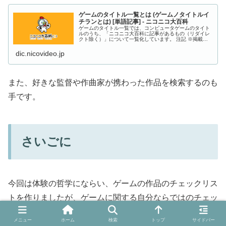
ゲームのタイトル一覧とは (ゲームノタイトルイ
チランとは) [単語記事] - ニコニコ大百科
ゲームのタイトル一覧では、コンピュータゲームのタイト
ルのうち、「ニコニコ大百科に記事があるもの（リダイレ
クト除く）」について一覧化しています。 注記 ※掲載基
準をはっきりさせました。追加す...
dic.nicovideo.jp
また、好きな監督や作曲家が携わった作品を検索するのも
手です。
さいごに
今回は体験の哲学にならい、ゲームの作品のチェックリス
トを作りましたが、ゲームに関する自分ならではのチェッ
クリストを作るのも良いと思います。
メニュー
ホーム
検索
トップ
サイドバー