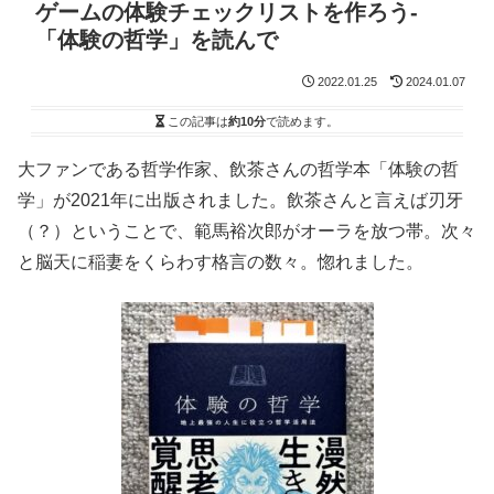
ゲームの体験チェックリストを作ろう-
「体験の哲学」を読んで
2022.01.25
2024.01.07
この記事は
約10分
で読めます。
大ファンである哲学作家、飲茶さんの哲学本「体験の哲
学」が2021年に出版されました。飲茶さんと言えば刃牙
（？）ということで、範馬裕次郎がオーラを放つ帯。次々
と脳天に稲妻をくらわす格言の数々。惚れました。