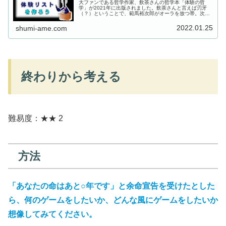
大ファンである哲学作家、飲茶さんの哲学本「体験の哲
学」が2021年に出版されました。飲茶さんと言えば刃牙
（？）ということで、範馬裕次郎がオーラを放つ帯。次々
と脳天に稲妻をくらわす格言の数々。惚れました。体験の
哲学では、いろいろな体験を列挙し...
2022.01.25
shumi-ame.com
終わりから考える
難易度：★★ 2
方法
「あなたの命はあと○年です」と余命宣告を受けたとした
ら、何のゲームをしたいか、どんな風にゲームをしたいか
想像してみてください。