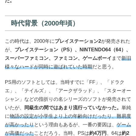
た。
時代背景（2000年頃）
この時代は、2000年に
プレイステーション2
が発売された
が、
プレイステーション（PS）、NINTENDO64（64）、
スーパーファミコン、ファミコン、ゲームボーイ
まで
新旧
様々なハードが同時に遊ばれていた時期
だと思う。
PS用のソフトとしては、当時すでに「FF」、「ドラク
エ」、「テイルズ」、「アークザラッド」、「スターオー
シャン」などの指折りの名シリーズのソフトが発売されて
いたが、
同級生の間ではあまり流行っていなかった。
単純
に
物語の設定が小学生より上の年齢向けだったり、難易度
が高かったり
という理由もあるが、一番の要因は、
ゲーム
が高価だった
ことだろう。当時、PSは
約4万円
、64は
約2