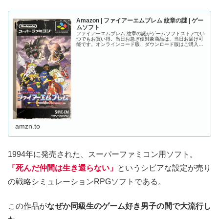
Amazon | ファイアーエムブレム 紋章の謎 | ゲー
ムソフト
ファイアーエムブレム 紋章の謎がゲームソフトストアでい
つでもお買い得。当日お急ぎ便対象商品は、当日お届け可
能です。オンラインコード版、ダウンロード版はご購入後
すぐにご利用可能です。
amzn.to
1994年に発売された、スーパーファミコン用ソフト。
「死んだ仲間は生き還らない」
というシビアな設定が売り
の戦略シミュレーションRPGソフトである。
この作品が
なぜか同級生のゲーム好き男子の間で大流行し