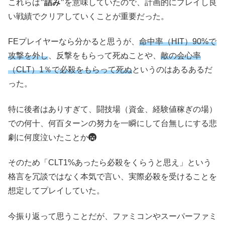
これらは
”詰み”
を意味していたので、計画的にプレイし良
い戦績でクリアしていくことが重要だった。
FEプレイヤーなら分かると思うが、
命中率（HIT）90%で
攻撃を外し
、反撃をもらって死ぬことや、
敵の会心率
（CLT）1％で必殺をもらって死ぬ
というのはあるあるだ
った。
特に後者はありすぎて、闘技場（資金、経験値稼ぎの場）
での何十、何百ターンの努力を一瞬にして台無しにする悲
劇に何度泣いたことか
そのため「CLT1%あったら必殺をくらうと思え」という
格言を冗談ではなく本気で言い、実際必殺を受けることを
想定してプレイしていた。
今振り返って思うことだが、ファミコンやスーパーファミ