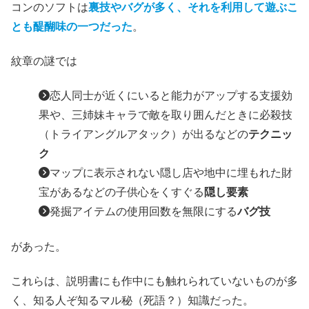
コンのソフトは
裏技やバグが多く、それを利用して遊ぶこ
とも醍醐味の一つだった
。
紋章の謎では
恋人同士が近くにいると能力がアップする支援効
果や、三姉妹キャラで敵を取り囲んだときに必殺技
（トライアングルアタック）が出るなどの
テクニッ
ク
マップに表示されない隠し店や地中に埋もれた財
宝があるなどの子供心をくすぐる
隠し要素
発掘アイテムの使用回数を無限にする
バグ技
があった。
これらは、説明書にも作中にも触れられていないものが多
く、知る人ぞ知るマル秘（死語？）知識だった。