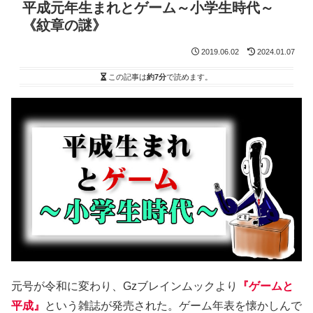
平成元年生まれとゲーム～小学生時代～
《紋章の謎》
2019.06.02
2024.01.07
この記事は
約7分
で読めます。
元号が令和に変わり、Gzブレインムックより
『ゲームと
平成』
という雑誌が発売された。ゲーム年表を懐かしんで