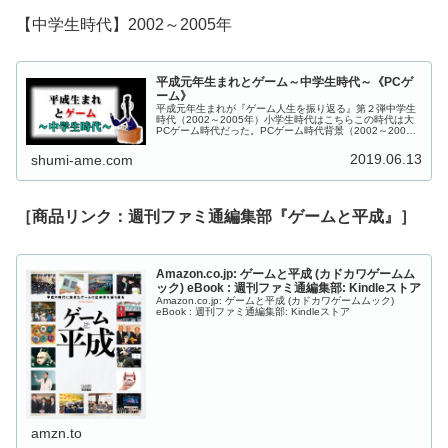
【中学生時代】2002～2005年
平成元年生まれとゲーム～中学生時代～《PCゲ
ーム》
平成元年生まれが『ゲーム人生を振り返る』第２弾中学生
時代（2002～2005年）小学生時代はこちらこの時代は大
PCゲーム時代だった。PCゲーム時代背景（2002～2005
年）この年代になるとゲームっ子達は成長し、小学生時代
の壁であるゲームの...
2019.06.13
shumi-ame.com
［商品リンク：週刊ファミ通編集部『ゲームと平成』］
Amazon.co.jp: ゲームと平成 (カドカワゲームム
ック) eBook : 週刊ファミ通編集部: Kindleストア
Amazon.co.jp: ゲームと平成 (カドカワゲームムック)
eBook : 週刊ファミ通編集部: Kindleストア
amzn.to