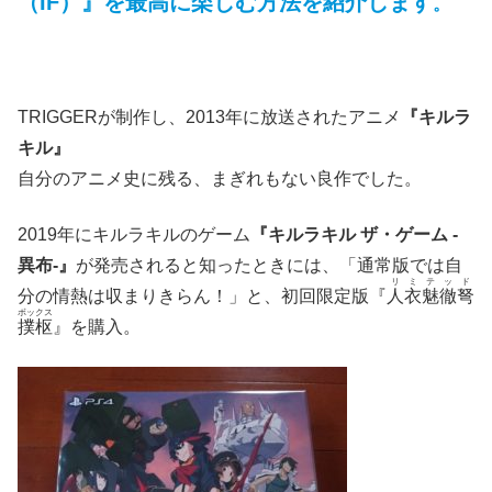
（IF）』を最高に楽しむ方法を紹介します
。
TRIGGERが制作し、2013年に放送されたアニメ
『キルラ
キル』
自分のアニメ史に残る、まぎれもない良作でした。
2019年にキルラキルのゲーム
『キルラキル ザ・ゲーム -
異布-』
が発売されると知ったときには、「通常版では自
リミテッド
分の情熱は収まりきらん！」と、初回限定版『
人衣魅徹弩
ボックス
撲枢
』を購入。