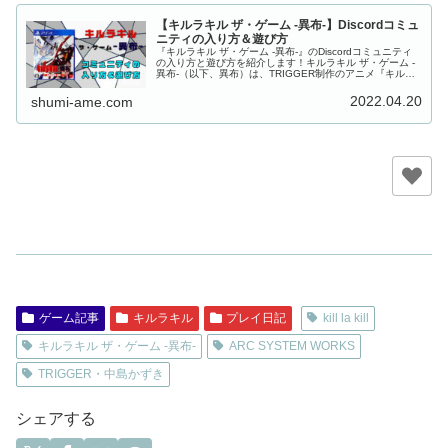
【キルラキル ザ・ゲーム -異布-】Discordコミュ
ニティの入り方＆遊び方
『キルラキル ザ・ゲーム -異布-』のDiscordコミュニティ
の入り方と遊び方を紹介します！キルラキル ザ・ゲーム -
異布-（以下、異布）は、TRIGGER制作のアニメ『キルラ
キル』の3D格闘ゲームです。格闘ゲームと言えば、対人対
戦が醍醐...
2022.04.20
shumi-ame.com
ゲーム記事
キルラキル
プレイ日記
kill la kill
キルラキル ザ・ゲーム -異布-
ARC SYSTEM WORKS
TRIGGER・中島かずき
シェアする