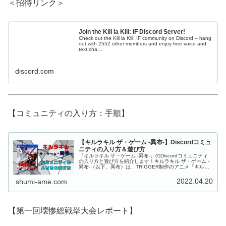
＜招待リンク＞
Join the Kill la Kill: IF Discord Server!
Check out the Kill la Kill: IF community on Discord – hang
out with 2552 other members and enjoy free voice and
text cha…
discord.com
【コミュニティの入り方：手順】
【キルラキル ザ・ゲーム -異布-】Discordコミュ
ニティの入り方＆遊び方
『キルラキル ザ・ゲーム -異布-』のDiscordコミュニティ
の入り方と遊び方を紹介します！キルラキル ザ・ゲーム -
異布-（以下、異布）は、TRIGGER制作のアニメ『キルラ
キル』の3D格闘ゲームです。格闘ゲームと言えば、対人対
戦が醍醐...
2022.04.20
shumi-ame.com
【第一回壊惨総戦挙大会レポート】