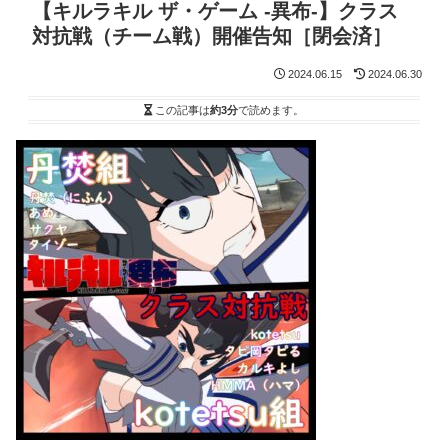
【キルラキル ザ・ゲーム -異布-】クラス
対抗戦（チーム戦）開催告知［閉会済］
2024.06.15
2024.06.30
この記事は
約3分
で読めます。