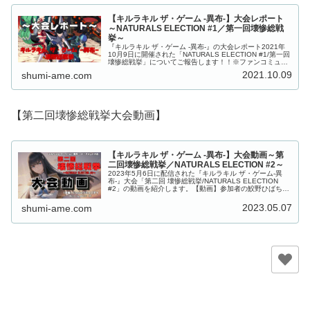
【キルラキル ザ・ゲーム -異布-】大会レポート
～NATURALS ELECTION #1／第一回壊惨総戦
挙～
『キルラキル ザ・ゲーム -異布-』の大会レポート2021年
10月9日に開催された「NATURALS ELECTION #1/第一回
壊惨総戦挙」についてご報告します！！※ファンコミュニ
ティが運営する非公式大会です。大会の模様は、コミュニ
2021.10.09
shumi-ame.com
ティ...
【第二回壊惨総戦挙大会動画】
【キルラキル ザ・ゲーム -異布-】大会動画～第
二回壊惨総戦挙／NATURALS ELECTION #2～
2023年5月6日に配信された『キルラキル ザ・ゲーム-異
布-』大会「第二回 壊惨総戦挙/NATURALS ELECTION
#2」の動画を紹介します。【動画】参加者の鮫野ひばちさ
ん（@shark_barrage）のtwitchチャンネルに...
2023.05.07
shumi-ame.com