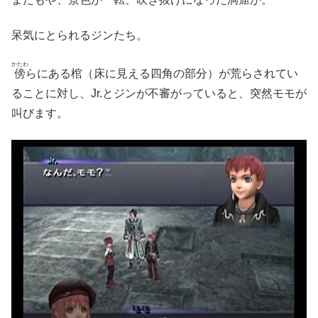
呆気にとられるジンたち。
かたわ
傍
らにある棺（床に見える四角の部分）が荒らされてい
ることに対し、Jr.とジンが不審がっていると、突然モモが
叫びます。