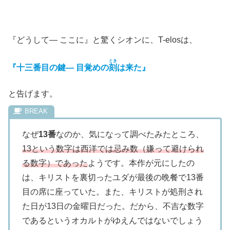
『どうして― ここに』と驚くシオンに、T-elosは、
とき
『十三番目の鍵― 目覚めの
刻
は来た』
と告げます。
なぜ
13番
なのか、気になって調べたみたところ、
13という数字は西洋では忌み数（嫌って避けられ
る数字）であった
ようです。本作が元にしたの
は、キリストを裏切ったユダが最後の晩餐で13番
目の席に座っていた。また、キリストが処刑され
た日が13日の金曜日だった。だから、不吉な数字
であるというオカルトがゆえんではないでしょう