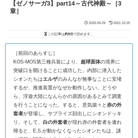
【ゼノサーガ3】part14～古代神殿～［3
章］
2020.04.29
2021.10.25
この記事は
約9分
で読めます。
［前回のあらすじ］
KOS-MOS第三種兵装により、
超球面体
の境界に
突破口を開けることに成功した。内部に潜入した
シオンたちは
エルザ
のみんなが無事なことに安堵
するが、推進装置がなぜか動作しない。どうや
ら、浮遊大陸になんらかの原因があるとみて調査
を行うことになった。すると、意気揚々と
赤の外
套者
が登場し、サプライズ顔出しにシオンドッキ
リ。そして、
白の外套者
が現れ赤の外套者を連れ
帰ると、E.S.が動かなくなったシオンたちは、謎