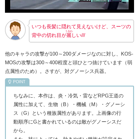
いつも長髪に隠れて見えないけど、スーツの
うるわ
背中の切れ目が
麗
しい///
他のキャラの攻撃が100～200ダメージなのに対し、KOS-
MOSの攻撃は300～400程度と頭ひとつ抜けています（弱
点属性のため）。さすが、対グノーシス兵器。
ちなみに、本作は、炎・冷気・雷などRPG王道の
属性に加えて、生物（B）・機械（M）・グノーシ
ス（G）という種族属性があります。上画像の行
動順序にGと書かれているのは敵がグノーシスだ
から。