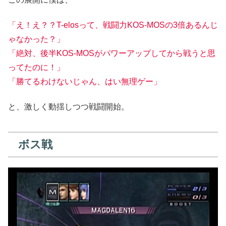
「え！え？？T-elosって、戦闘力KOS-MOSの3倍あるんじ
ゃなかった？」
「絶対、後半KOS-MOSがパワーアップしてから戦うと思
ってたのに！」
「勝てるわけないじゃん、はい無理ゲー」
と、激しく動揺しつつ戦闘開始。
ボス戦