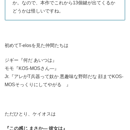
か。なので、本作でこれから13個鍵が出てくるか
どうかは怪しいですね。
初めてT-elosを見た仲間たちは
ジギー『何だ あいつは』
モモ『KOS-MOSさん―』
Jr.『アレがT兵器って奴か 悪趣味な野郎だな 顔までKOS-
MOSそっくりにしてやがる 』
ただひとり、ケイオスは
『この感じ まさか― 彼女は』