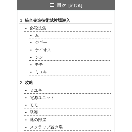
目次
統合先進技術試験場潜入
必殺技集
Jr.
ジギー
ケイオス
ジン
モモ
ミユキ
攻略
ミユキ
電源ユニット
モモ
誘導
謎の部屋
スクラップ置き場