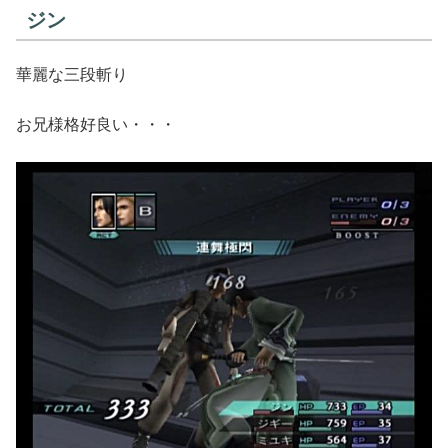
ジン
華麗な三段斬り
お兄様格好良い・・・