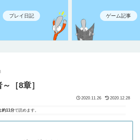
プレイ日記
ゲーム記事
3
者～［8章］
2020.11.26
2020.12.28
は
約11分
で読めます。