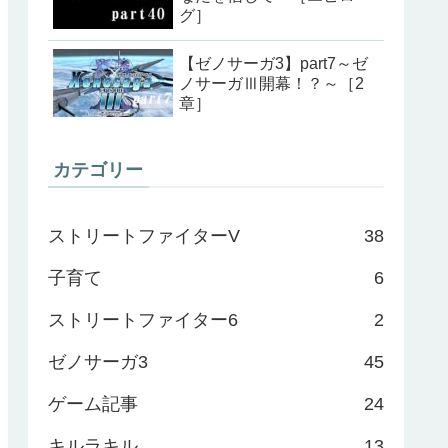
グ］
【ゼノサーガ3】part7～ゼ
ノサーガⅢ開幕！？～［2
章］
カテゴリー
ストリートファイターV
38
子育て
6
ストリートファイター6
2
ゼノサーガ3
45
ゲーム記事
24
キルラキル
13