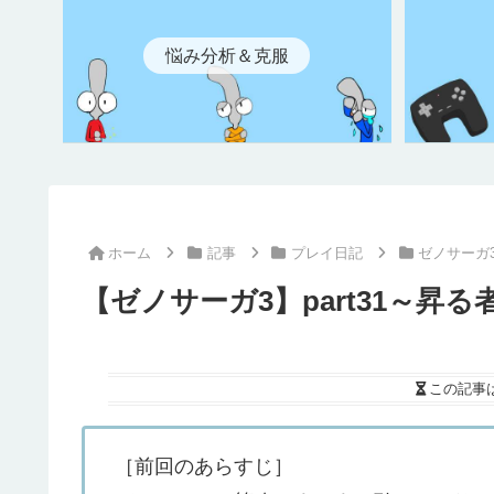
悩み分析＆克服
ホーム
記事
プレイ日記
ゼノサーガ
【ゼノサーガ3】part31～昇る
この記事
［前回のあらすじ］