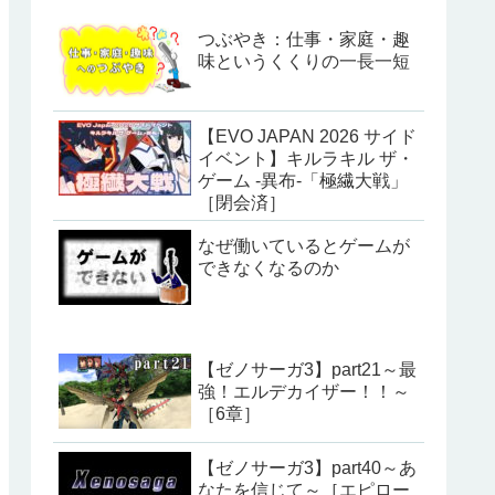
つぶやき：仕事・家庭・趣
味というくくりの一長一短
【EVO JAPAN 2026 サイド
イベント】キルラキル ザ・
ゲーム -異布-「極繊大戦」
［閉会済］
なぜ働いているとゲームが
できなくなるのか
【ゼノサーガ3】part21～最
強！エルデカイザー！！～
［6章］
【ゼノサーガ3】part40～あ
なたを信じて～［エピロー