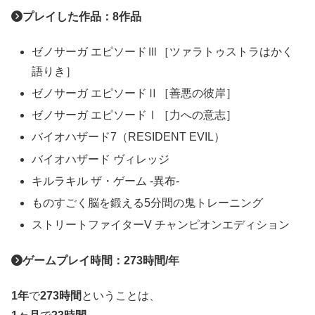
プレイした作品：8作品
ゼノサーガ エピソードⅢ［ツァラトゥストラはかく
語りき］
ゼノサーガ エピソードⅡ［善悪の彼岸］
ゼノサーガ エピソードⅠ［力への意志］
バイオハザード7（RESIDENT EVIL）
バイオハザード ヴィレッジ
キルラキル ザ・ゲーム -異布-
ものすごく脳を鍛える5分間の鬼トレーニング
ストリートファイターV チャンピオンエディション
ゲームプレイ時間：273時間/年
1年
で
273時間
ということは、