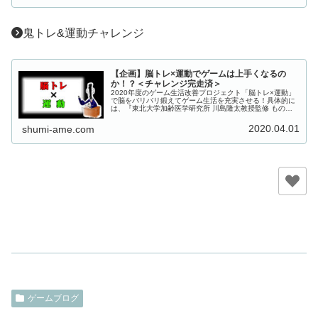
鬼トレ&運動チャレンジ
【企画】脳トレ×運動でゲームは上手くなるの
か！？＜チャレンジ完走済＞
2020年度のゲーム生活改善プロジェクト「脳トレ×運動」
で脳をバリバリ鍛えてゲーム生活を充実させる！具体的に
は、『東北大学加齢医学研究所 川島隆太教授監修 ものす
ごく脳を鍛える5分間の鬼トレーニング』（鬼トレ）いわ
ゆる「脳トレ」とと『フィッ...
2020.04.01
shumi-ame.com
ゲームブログ