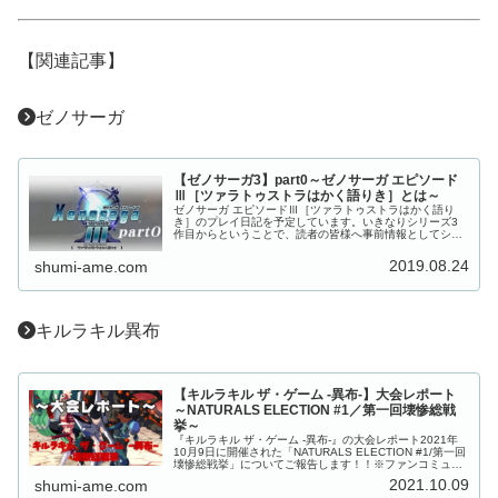
【関連記事】
ゼノサーガ
【ゼノサーガ3】part0～ゼノサーガ エピソード
Ⅲ［ツァラトゥストラはかく語りき］とは～
ゼノサーガ エピソードⅢ［ツァラトゥストラはかく語り
き］のプレイ日記を予定しています。いきなりシリーズ3
作目からということで、読者の皆様へ事前情報としてシリ
ーズの説明、および自分の意気込みを紹介致します。読み
たい部分だけお目通し下さいゼノサ...
2019.08.24
shumi-ame.com
キルラキル異布
【キルラキル ザ・ゲーム -異布-】大会レポート
～NATURALS ELECTION #1／第一回壊惨総戦
挙～
『キルラキル ザ・ゲーム -異布-』の大会レポート2021年
10月9日に開催された「NATURALS ELECTION #1/第一回
壊惨総戦挙」についてご報告します！！※ファンコミュニ
ティが運営する非公式大会です。大会の模様は、コミュニ
2021.10.09
shumi-ame.com
ティ...