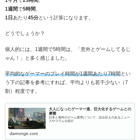
1ヶ月
で
23時間
、
1週間
で
5時間
、
1日
あたり
45分
という計算になります。
どうでしょうか？
個人的には、1週間で5時間は、「意外とゲームしてるじ
ゃん！」と多く感じました。
平均的なゲーマーのプレイ時間が1週間あたり7時間
とい
う下の記事を参考にすれば、平均よりも若干少ない（7
割）程度です。
大人になったゲーマー達、巨大化するゲームとの
摩擦
日本と海外のゲーム業界について、読み応えのあるニュー
スやコラムを紹介
damonge.com