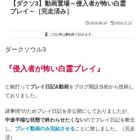
【ダクソ3】動画置場～侵入者が怖い白霊
プレイ～［完走済み］
2019.08.14
2019.11.12
この記事は
約1分
で読めます。
ダークソウル3
『侵入者が怖い白霊プレイ』
と銘打って
プレイ日記&動画
をブログ開設当初から投稿し
ておりました。
諸事情*のためプレイ日記を非公開にしておりましたが、
中途半端な状態で終わらせたくない
のでプレイ日記を断念
し、
プレイ動画のみ完結させる
ことに致しました。（完走
済）