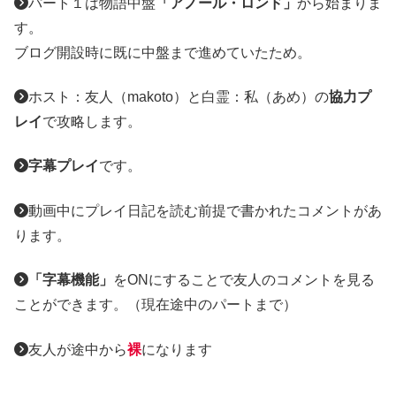
パート１は物語中盤
「アノール・ロンド」
から始まりま
す。
ブログ開設時に既に中盤まで進めていたため。
ホスト：友人（makoto）と白霊：私（あめ）の
協力プ
レイ
で攻略します。
字幕プレイ
です。
動画中にプレイ日記を読む前提で書かれたコメントがあ
ります。
「字幕機能」
をONにすることで友人のコメントを見る
ことができます。（現在途中のパートまで）
友人が途中から
裸
になります