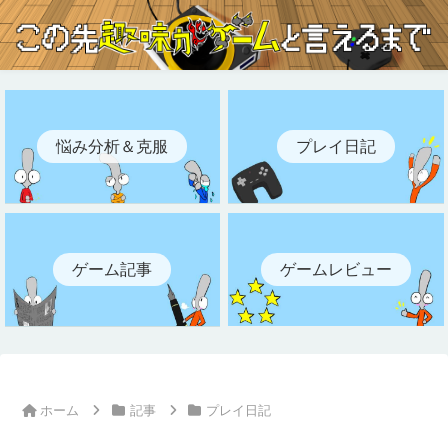
悩み分析＆克服
プレイ日記
ゲーム記事
ゲームレビュー
ホーム
記事
プレイ日記