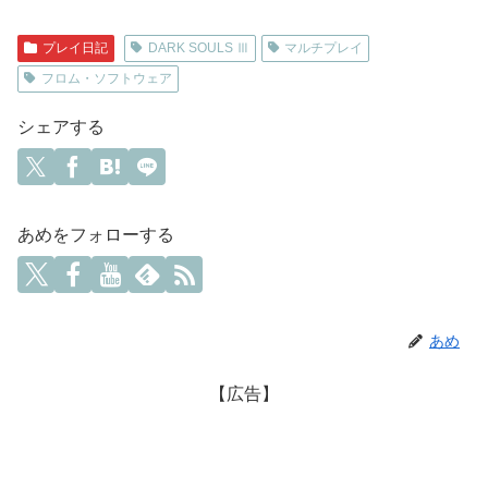
プレイ日記
DARK SOULS Ⅲ
マルチプレイ
フロム・ソフトウェア
シェアする
あめをフォローする
あめ
【広告】