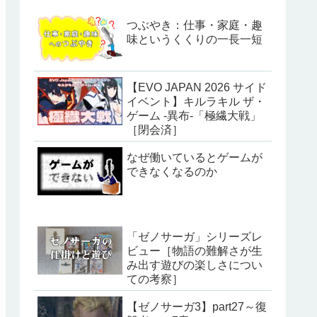
つぶやき：仕事・家庭・趣
味というくくりの一長一短
【EVO JAPAN 2026 サイド
イベント】キルラキル ザ・
ゲーム -異布-「極繊大戦」
［閉会済］
なぜ働いているとゲームが
できなくなるのか
「ゼノサーガ」シリーズレ
ビュー［物語の難解さが生
み出す遊びの楽しさについ
ての考察］
【ゼノサーガ3】part27～復