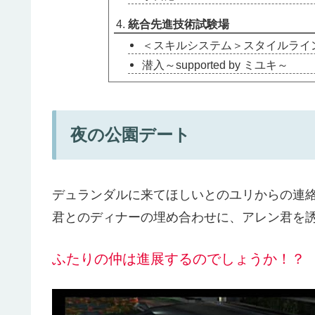
統合先進技術試験場
＜スキルシステム＞スタイルライ
潜入～supported by ミユキ～
夜の公園デート
デュランダルに来てほしいとのユリからの連
君とのディナーの埋め合わせに、アレン君を
ふたりの仲は進展するのでしょうか！？