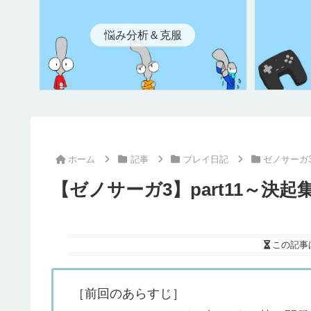
悩み分析＆克服
ホーム
記事
プレイ日記
ゼノサーガ
【ゼノサーガ3】part11～決起
この記事
［前回のあらすじ］