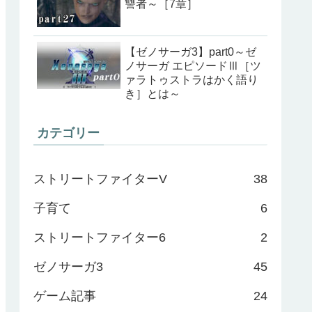
讐者～［7章］
【ゼノサーガ3】part0～ゼ
ノサーガ エピソードⅢ［ツ
ァラトゥストラはかく語り
き］とは～
カテゴリー
ストリートファイターV
38
子育て
6
ストリートファイター6
2
ゼノサーガ3
45
ゲーム記事
24