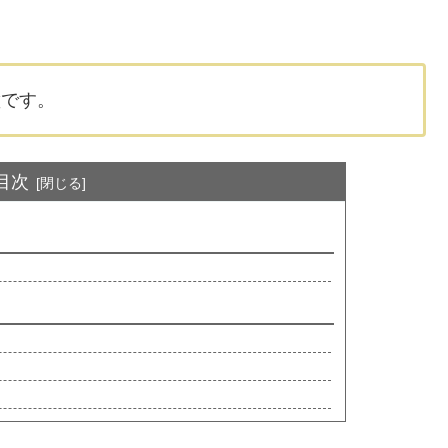
璧です。
目次