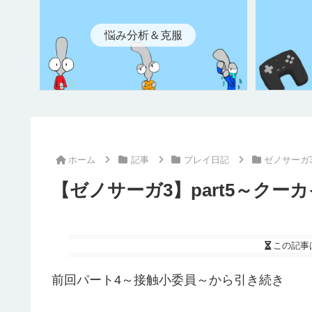
悩み分析＆克服
ホーム
記事
プレイ日記
ゼノサーガ
【ゼノサーガ3】part5～ク
この記事
前回パート4～接触小委員～から引き続き