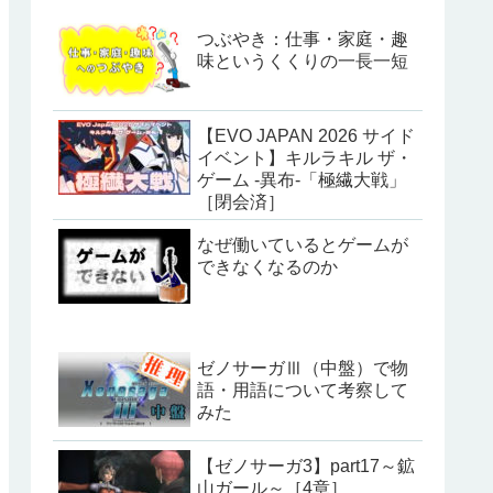
つぶやき：仕事・家庭・趣
味というくくりの一長一短
【EVO JAPAN 2026 サイド
イベント】キルラキル ザ・
ゲーム -異布-「極繊大戦」
［閉会済］
なぜ働いているとゲームが
できなくなるのか
ゼノサーガⅢ（中盤）で物
語・用語について考察して
みた
【ゼノサーガ3】part17～鉱
山ガール～［4章］