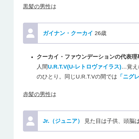
黒髪の男性
は
ガイナン・クーカイ
26歳
クーカイ・ファウンデーションの代表理
人間
U.R.T.V(U-レトロヴァイラス)
…覚え
のひとり。同じU.R.T.Vの間では
「ニグ
赤髪の男性
は
Jr.（ジュニア）
見た目は子供、頭脳は